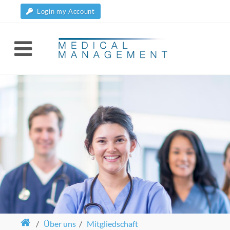
Login my Account
/
Über uns
/
Mitgliedschaft