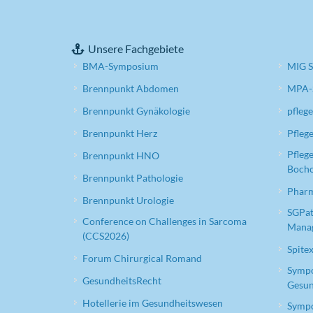
Unsere Fachgebiete
BMA-Symposium
MIG S
Brennpunkt Abdomen
MPA-
Brennpunkt Gynäkologie
pfleg
Brennpunkt Herz
Pfleg
Pfleg
Brennpunkt HNO
Bocho
Brennpunkt Pathologie
Phar
Brennpunkt Urologie
SGPat
Conference on Challenges in Sarcoma
Mana
(CCS2026)
Spite
Forum Chirurgical Romand
Sympo
GesundheitsRecht
Gesun
Hotellerie im Gesundheitswesen
Sympo