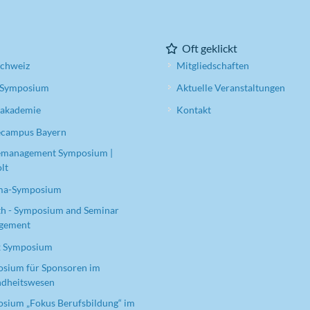
Oft geklickt
chweiz
Mitgliedschaften
Symposium
Aktuelle Veranstaltungen
eakademie
Kontakt
ecampus Bayern
emanagement Symposium |
lt
ma-Symposium
h - Symposium and Seminar
gement
x Symposium
sium für Sponsoren im
dheitswesen
sium „Fokus Berufsbildung“ im